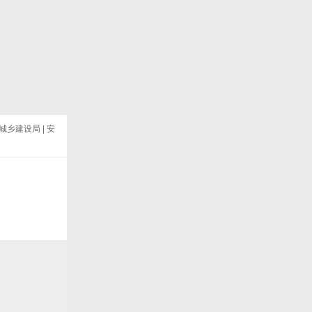
15
16
下
一
页
城乡建设局
|
安